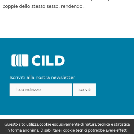
coppie dello stesso sesso, rendendo...
Iscriviti alla nostra newsletter
Questo sito utilizza cookie esclusivamente di natura tecnica e statistica
I contenuti di CILD.org sono distribuiti con Licenza Creative Commons
in forma anonima. Disabilitare i cookie tecnici potrebbe avere effetti
Attribuzione 4.0 Internazionale. Autorizzazioni ulteriori rispetto allo scopo di