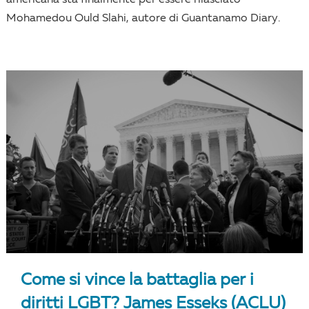
americana sta finalmente per essere rilasciato
Mohamedou Ould Slahi, autore di Guantanamo Diary.
Come si vince la battaglia per i
diritti LGBT? James Esseks (ACLU)