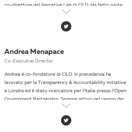
co-direttore del Narrative Lab di CILD. Ha fatto parte
anche dello staff del Sindaco del Comune di Pomezia.
Dal 2014 ricopre anche il ruolo di Responsabile
comunicazione di Antigone e, dal 2023, collabora con il
giornale Lavialibera.
Andrea Menapace
Co-Executive Director
Andrea è co-fondatore di CILD. In precedenza ha
lavorato per la Transparency & Accountability Initiative
a Londra ed è stato ricercatore per l’Italia presso l’Open
Government Partnership. Sempre attivo nel campo dei
diritti umani, ha iniziato la sua carriera come operatore
umanitario prima di diventare consulente e ricercatore
per i governi e per le organizzazioni non governative e