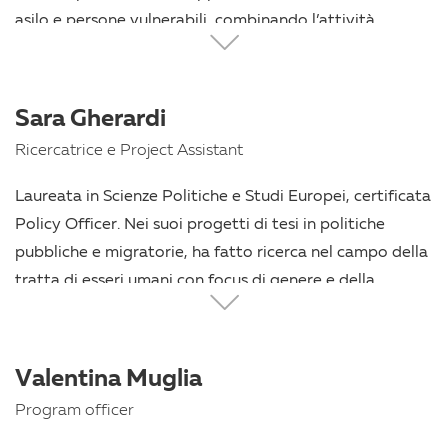
asilo e persone vulnerabili, combinando l’attività
processuale con quella di difesa legale e di elaborazione
delle politiche. Ha contribuito a diverse iniziative
collaborative volte a garantire l’accesso alla giustizia
Sara Gherardi
alle persone sfollate, tra cui la Collaborazione Italiana
Ricercatrice e Project Assistant
Pro Bono per i Rifugiati Afghani (CIPBRA).
Parallelamente alla sua attività forense, si dedica alla
Laureata in Scienze Politiche e Studi Europei, certificata
formazione e al tutoraggio di avvocati che operano nel
Policy Officer. Nei suoi progetti di tesi in politiche
campo della migrazione e dei diritti umani.
pubbliche e migratorie, ha fatto ricerca nel campo della
tratta di esseri umani con focus di genere e della
detenzione amministrativa. Per CILD, lavora come
Ricercatrice e Project Assistant e si occupa di
immigrazione, stato di diritto e libertà di espressione.
Valentina Muglia
Program officer