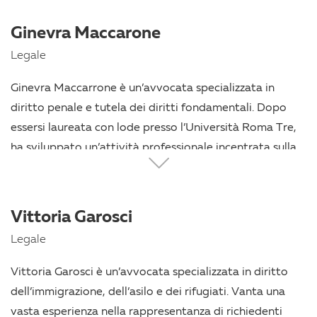
internazionali. Co-fondatore di Diritto Di Sapere, la
prima organizzazione italiana che si occupa di diritto di
Ginevra Maccarone
accesso all’informazione, si è laureato in giurisprudenza
Legale
all’Università di Trento.
Ginevra Maccarrone è un’avvocata specializzata in
diritto penale e tutela dei diritti fondamentali. Dopo
essersi laureata con lode presso l’Università Roma Tre,
ha sviluppato un’attività professionale incentrata sulla
rappresentanza legale strategica e basata sui diritti, in
particolare nei casi che coinvolgono migranti e altre
persone vulnerabili. Coniuga una rigorosa analisi
Vittoria Garosci
giuridica con un forte impegno a garantire l’accesso alla
Legale
giustizia e la tutela della dignità umana.
Vittoria Garosci è un’avvocata specializzata in diritto
dell’immigrazione, dell’asilo e dei rifugiati. Vanta una
vasta esperienza nella rappresentanza di richiedenti