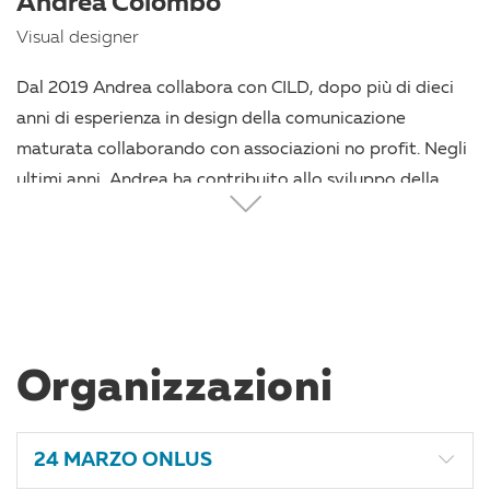
Andrea Colombo
soprattutto a livello amministrativo e di gestione degli
Visual designer
uffici.
Dal 2019 Andrea collabora con CILD, dopo più di dieci
anni di esperienza in design della comunicazione
maturata collaborando con associazioni no profit. Negli
ultimi anni, Andrea ha contribuito allo sviluppo della
brand identity di CILD, il design editoriale e molteplici
progetti di comunicazione digitale di CILD.
Organizzazioni
24 MARZO ONLUS