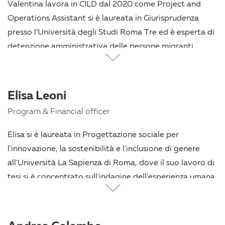
Valentina lavora in CILD dal 2020 come Project and
Operations Assistant si è laureata in Giurisprudenza
presso l’Università degli Studi Roma Tre ed è esperta di
detenzione amministrativa delle persone migranti.
Prima di occuparsi di diritti umani, è stata attiva in
diverse organizzazioni studentesche e associazioni
territoriali.
Elisa Leoni
Program & Financial officer
Elisa si è laureata in Progettazione sociale per
l'innovazione, la sostenibilità e l'inclusione di genere
all'Università La Sapienza di Roma, dove il suo lavoro di
tesi si è concentrato sull'indagine dell'esperienza umana
a Roma da una prospettiva di genere. Fa parte dello
staff del CILD da settembre 2024, dove ricopre il ruolo
di Segreteria Amministrativa, supportando il team