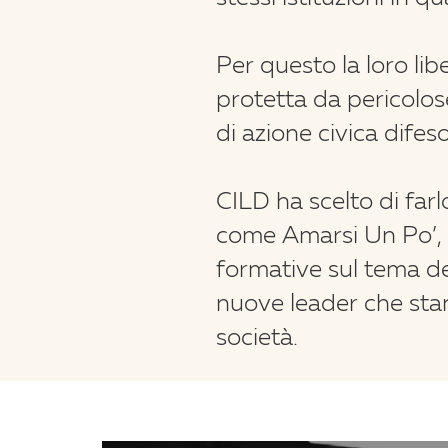
Per questo la loro li
protetta da pericolose
di azione civica difes
CILD ha scelto di far
come Amarsi Un Po’, 
formative sul tema d
nuove leader che sta
società.