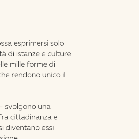
ssa esprimersi solo
tà di istanze e culture
lle mille forme di
che rendono unico il
e - svolgono una
fra cittadinanza e
si diventano essi
sione.