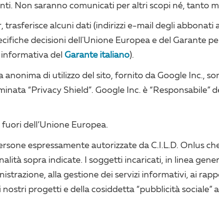
i. Non saranno comunicati per altri scopi né, tanto me
, trasferisce alcuni dati (indirizzi e-mail degli abbonati a
ifiche decisioni dell'Unione Europea e del Garante per 
a informativa del
Garante italiano
).
tica anonima di utilizzo del sito, fornito da Google Inc., s
inata “Privacy Shield”. Google Inc. è “Responsabile” d
di fuori dell’Unione Europea.
a persone espressamente autorizzate da C.I.L.D. Onlus ch
nalità sopra indicate. I soggetti incaricati, in linea ge
inistrazione, alla gestione dei servizi informativi, ai rapp
ostri progetti e della cosiddetta “pubblicità sociale” a