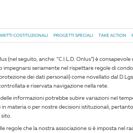
IRITTI COSTITUZIONALI
PROGETTI SPECIALI
TAKE ACTION
 Onlus (nel seguito, anche: “C.I.L.D. Onlus”) è consapevol
uto impegnarsi seriamente nel rispettare regole di condot
 protezione dei dati personali) come novellato dal D.L
ntrollata e riservata navigazione nella rete.
a delle informazioni potrebbe subire variazioni nel temp
in materia o per nostre decisioni istituzionali, pertanto
sito.
lle regole che la nostra associazione si è imposta nel rac