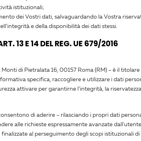
ità istituzionali;
amento dei Vostri dati, salvaguardando la Vostra riserv
ll’integrità e della disponibilità dei dati stessi.
T. 13 E 14 DEL REG. UE 679/2016
ia Monti di Pietralata 16, 00157 Roma (RM) – è il titolar
ormativa specifica, raccogliere e utilizzare i dati perso
rezza attivare per garantirne l’integrità, la riservatezza 
nsentono di aderire – rilasciando i propri dati personali 
spondere alle richieste espressamente avanzate dall'utente.
inalizzate al perseguimento degli scopi istituzionali di C