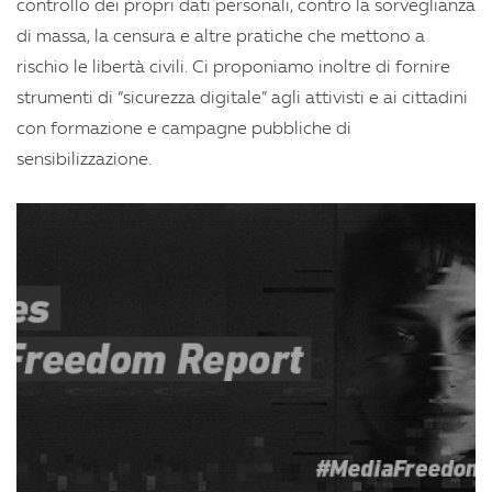
controllo dei propri dati personali, contro la sorveglianza
di massa, la censura e altre pratiche che mettono a
rischio le libertà civili. Ci proponiamo inoltre di fornire
strumenti di “sicurezza digitale” agli attivisti e ai cittadini
con formazione e campagne pubbliche di
sensibilizzazione.