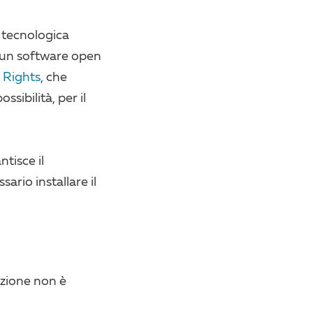
a tecnologica
 un software open
 Rights
, che
sibilità, per il
ntisce il
ario installare il
lazione non è