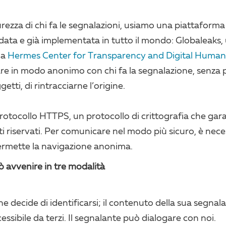
urezza di chi fa le segnalazioni, usiamo una piattaform
ata e già implementata in tutto il mondo: Globaleaks,
da
Hermes Center for Transparency and Digital Human
e in modo anonimo con chi fa la segnalazione, senza pos
getti, di rintracciarne l’origine.
l protocollo HTTPS, un protocollo di crittografia che gara
i riservati. Per comunicare nel modo più sicuro, è necess
ermette la navigazione anonima.
 avvenire in tre modalità
ne decide di identificarsi; il contenuto della sua segna
cessibile da terzi. Il segnalante può dialogare con noi.