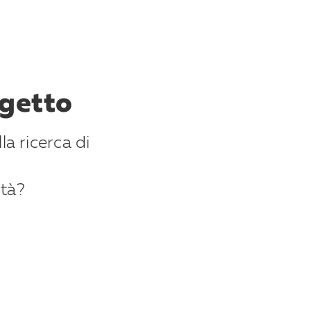
ogetto
la ricerca di
ità?