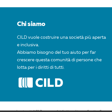
Chi siamo
CILD vuole costruire una società più aperta
e inclusiva.
Abbiamo bisogno del tuo aiuto per far
crescere questa comunità di persone che
lotta per i diritti di tutti.
I contenuti di CILD.org sono distribuiti con Licenza Creative Commons 