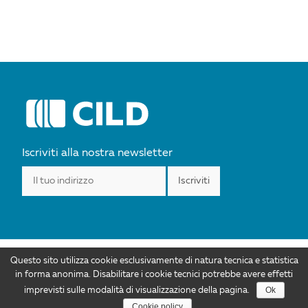
Iscriviti alla nostra newsletter
Questo sito utilizza cookie esclusivamente di natura tecnica e statistica
I contenuti di CILD.org sono distribuiti con Licenza Creative Commons
in forma anonima. Disabilitare i cookie tecnici potrebbe avere effetti
Attribuzione 4.0 Internazionale. Autorizzazioni ulteriori rispetto allo scopo di
Ok
imprevisti sulle modalità di visualizzazione della pagina.
questa licenza sono disponibili all'indirizzo info@cild.eu |
Privacy policy
Cookie policy