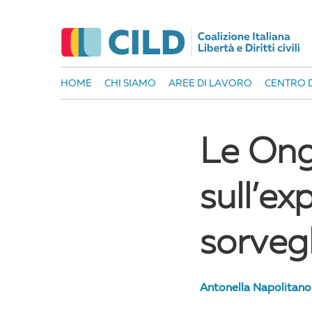
HOME
CHI SIAMO
AREE DI LAVORO
CENTRO D
Le Ong 
sull’ex
sorveg
Antonella Napolitano