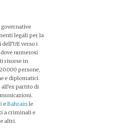
e governative
menti legali per la
 dell’UE verso i
, dove numerosi
i risorse in
a 20.000 persone,
ne e diplomatici.
all’ex partito di
omunicazioni.
i
e
Bahrain
le
i a criminali e
e altri.