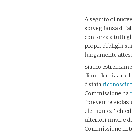
A seguito di nuove
sorveglianza di fa
con forza a tutti g
propri obblighi sui
lungamente attese
Siamo estremament
di modernizzare le
è stata
riconosciu
Commissione ha
“prevenire violazi
elettronica”, chie
ulteriori rinvii e 
Commissione in tu