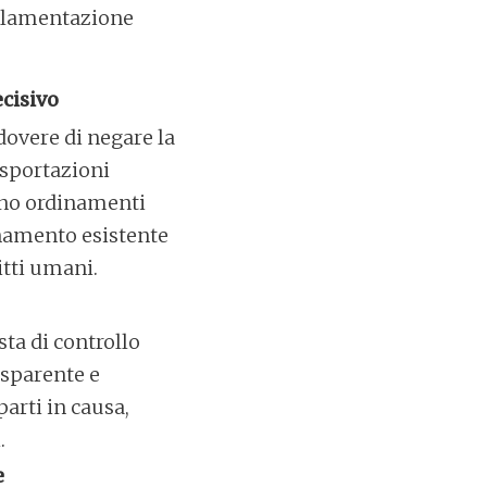
golamentazione
ecisivo
dovere di negare la
esportazioni
tano ordinamenti
dinamento esistente
itti umani.
ta di controllo
asparente e
arti in causa,
.
e