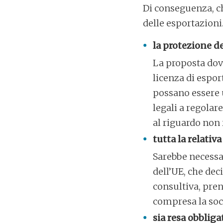
Di conseguenza, c
delle esportazion
la protezione de
La proposta dov
licenza di espor
possano essere 
legali a regolar
al riguardo non r
tutta la relati
Sarebbe necessa
dell’UE, che dec
consultiva, pren
compresa la socie
sia resa obbli