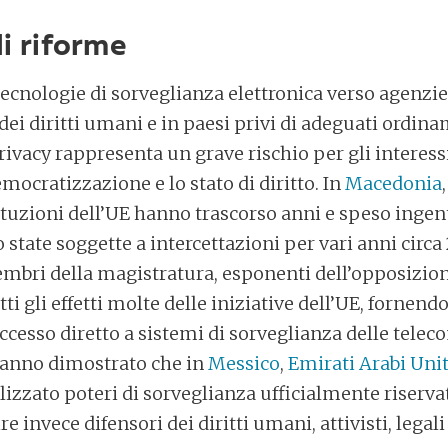
i riforme
tecnologie di sorveglianza elettronica verso agenzi
dei diritti umani e in paesi privi di adeguati ordina
rivacy rappresenta un grave rischio per gli interessi
emocratizzazione e lo stato di diritto. In
Macedonia
ituzioni dell’UE hanno trascorso anni e speso ingent
 state soggette a intercettazioni per vari anni circ
 membri della magistratura, esponenti dell’opposizio
ti gli effetti molte delle iniziative dell’UE, fornendo 
esso diretto a sistemi di sorveglianza delle telec
hanno dimostrato che in
Messico
,
Emirati Arabi Unit
lizzato poteri di sorveglianza ufficialmente riservat
re invece difensori dei diritti umani, attivisti, legali 