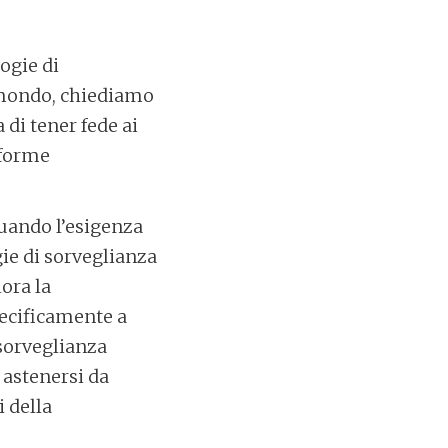
ogie di
l mondo, chiediamo
 di tener fede ai
riforme
uando l’esigenza
gie di sorveglianza
ora la
pecificamente a
 sorveglianza
 astenersi da
i della