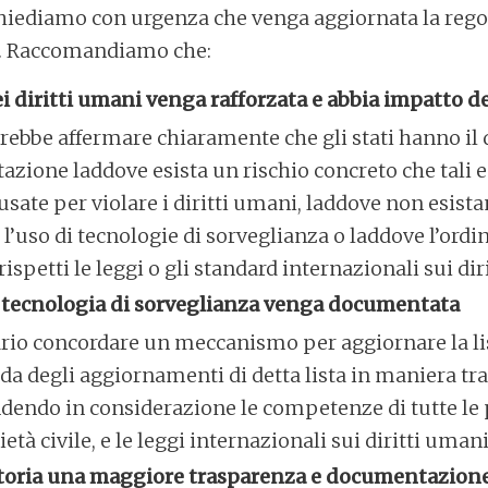
hiediamo con urgenza che venga aggiornata la re
i. Raccomandiamo che:
i diritti umani venga rafforzata e abbia impatto d
rebbe affermare chiaramente che gli stati hanno il 
tazione laddove esista un rischio concreto che tali 
usate per violare i diritti umani, laddove non esis
e l’uso di tecnologie di sorveglianza o laddove l’or
ispetti le leggi o gli standard internazionali sui dir
va tecnologia di sorveglianza venga documentata
rio concordare un meccanismo per aggiornare la lis
ida degli aggiornamenti di detta lista in maniera tr
dendo in considerazione le competenze di tutte le p
tà civile, e le leggi internazionali sui diritti umani
gatoria una maggiore trasparenza e documentazion