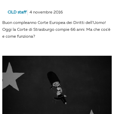
CILD staff
4 novembre 2016
Buon compleanno Corte Europea dei Diritti dell'Uomo!
Oggi la Corte di Strasburgo compie 66 anni. Ma che cos'è
e come funziona?