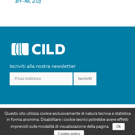
BY-NC 2.0]
POST
NAVIGATION
Iscriviti alla nostra newsletter
Questo sito utilizza cookie esclusivamente di natura tecnica e statistica
I contenuti di CILD.org sono distribuiti con Licenza Creative Commons
in forma anonima. Disabilitare i cookie tecnici potrebbe avere effetti
Attribuzione 4.0 Internazionale. Autorizzazioni ulteriori rispetto allo scopo di
Ok
imprevisti sulle modalità di visualizzazione della pagina.
questa licenza sono disponibili all'indirizzo info@cild.eu |
Privacy policy
Cookie policy