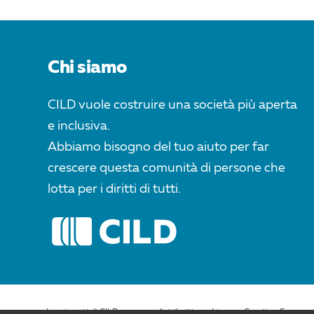
Chi siamo
CILD vuole costruire una società più aperta
e inclusiva.
Abbiamo bisogno del tuo aiuto per far
crescere questa comunità di persone che
lotta per i diritti di tutti.
I contenuti di CILD.org sono distribuiti con Licenza Creative Commons 