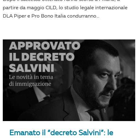
partire da maggio CILD, lo studio legale internazionale
DLA Piper e Pro Bono Italia condurranno...
Emanato il “decreto Salvini”: le