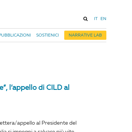
IT
EN
PUBBLICAZIONI
SOSTIENICI
NARRATIVE LAB
, l’appello di CILD al
lettera/appello al Presidente del
lia si impegni a salvare più vite