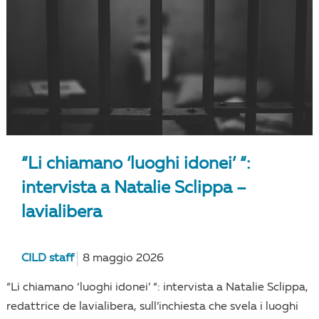
“Li chiamano ‘luoghi idonei’ “:
intervista a Natalie Sclippa –
lavialibera
CILD staff
8 maggio 2026
“Li chiamano ‘luoghi idonei’ “: intervista a Natalie Sclippa,
redattrice de lavialibera, sull’inchiesta che svela i luoghi