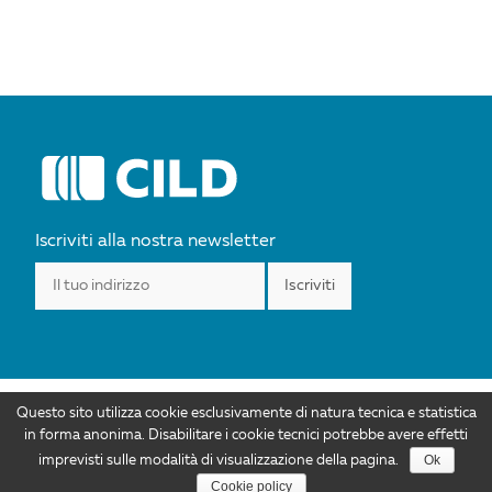
Iscriviti alla nostra newsletter
Questo sito utilizza cookie esclusivamente di natura tecnica e statistica
I contenuti di CILD.org sono distribuiti con Licenza Creative Commons
in forma anonima. Disabilitare i cookie tecnici potrebbe avere effetti
Attribuzione 4.0 Internazionale. Autorizzazioni ulteriori rispetto allo scopo di
Ok
imprevisti sulle modalità di visualizzazione della pagina.
questa licenza sono disponibili all'indirizzo info@cild.eu |
Privacy policy
Cookie policy