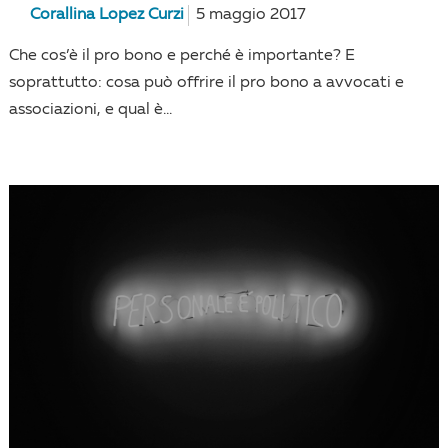
Corallina Lopez Curzi
5 maggio 2017
Che cos’è il pro bono e perché è importante? E
soprattutto: cosa può offrire il pro bono a avvocati e
associazioni, e qual è...