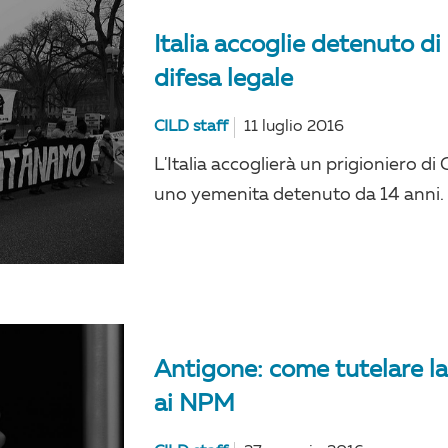
Italia accoglie detenuto d
difesa legale
CILD staff
11 luglio 2016
L'Italia accoglierà un prigioniero 
uno yemenita detenuto da 14 anni.
Antigone: come tutelare la
ai NPM