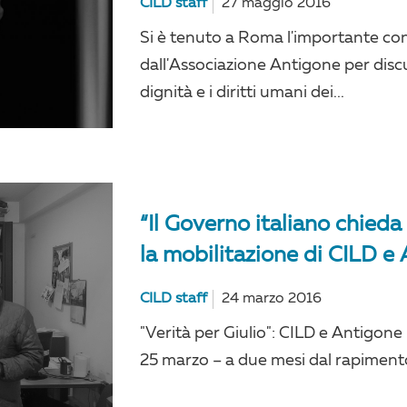
CILD staff
27 maggio 2016
Si è tenuto a Roma l'importante co
dall'Associazione Antigone per disc
dignità e i diritti umani dei...
“Il Governo italiano chieda 
la mobilitazione di CILD e
CILD staff
24 marzo 2016
"Verità per Giulio": CILD e Antigone
25 marzo – a due mesi dal rapiment