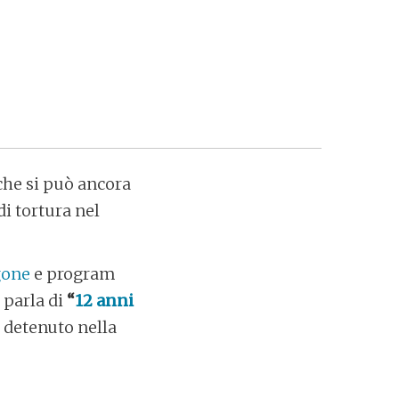
che si può ancora
i tortura nel
gone
e program
– parla di
“
12 anni
, detenuto nella