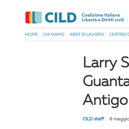
HOME
CHI SIAMO
AREE DI LAVORO
CENTRO D
Larry S
Guanta
Antigon
CILD staff
8 maggi