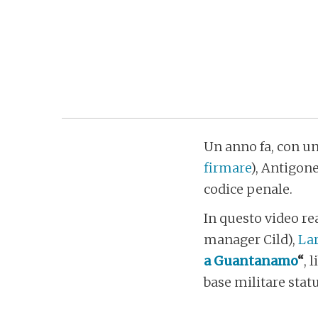
Un anno fa, con un
firmare
), Antigon
codice penale.
In questo video re
manager Cild),
La
a Guantanamo
“
, 
base militare sta