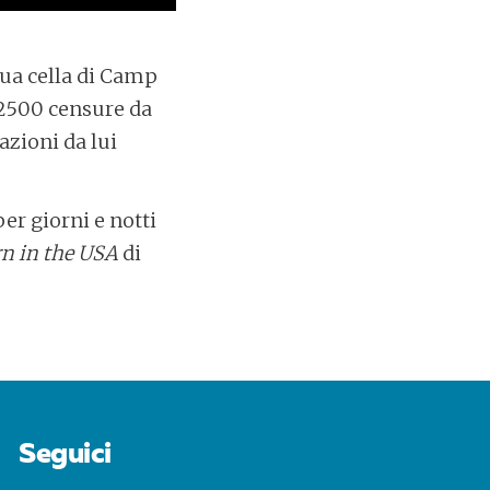
sua cella di Camp
 2500 censure da
azioni da lui
er giorni e notti
n in the USA
di
Seguici