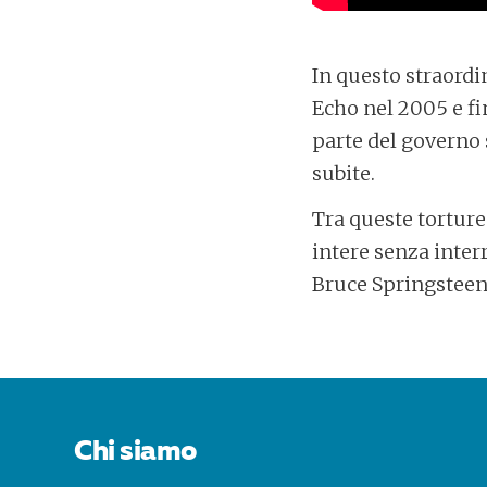
In questo straordi
Echo nel 2005 e fi
parte del governo s
subite.
Tra queste torture
intere senza inter
Bruce Springsteen)
POST
NAVIGATION
Chi siamo