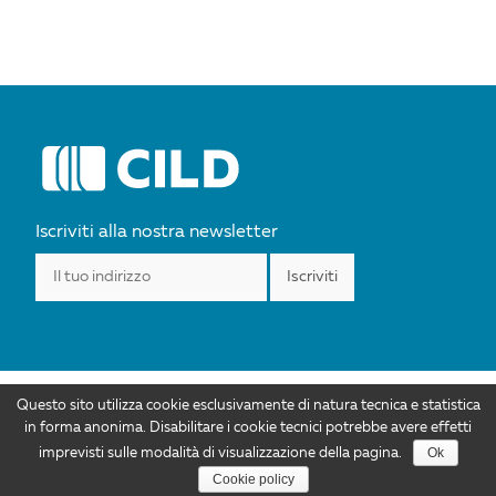
Iscriviti alla nostra newsletter
Questo sito utilizza cookie esclusivamente di natura tecnica e statistica
I contenuti di CILD.org sono distribuiti con Licenza Creative Commons
in forma anonima. Disabilitare i cookie tecnici potrebbe avere effetti
Attribuzione 4.0 Internazionale. Autorizzazioni ulteriori rispetto allo scopo di
Ok
imprevisti sulle modalità di visualizzazione della pagina.
questa licenza sono disponibili all'indirizzo info@cild.eu |
Privacy policy
Cookie policy