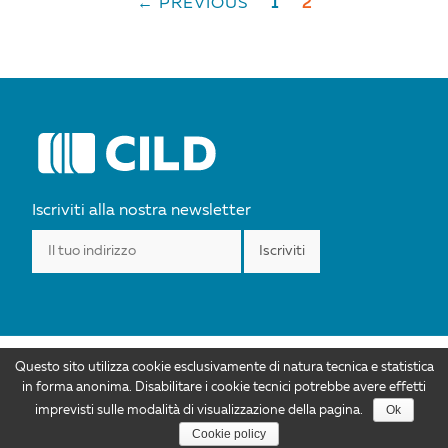
← PREVIOUS
1
2
POSTS
NAVIGATION
Iscriviti alla nostra newsletter
Questo sito utilizza cookie esclusivamente di natura tecnica e statistica
I contenuti di CILD.org sono distribuiti con Licenza Creative Commons
in forma anonima. Disabilitare i cookie tecnici potrebbe avere effetti
Attribuzione 4.0 Internazionale. Autorizzazioni ulteriori rispetto allo scopo di
Ok
imprevisti sulle modalità di visualizzazione della pagina.
questa licenza sono disponibili all'indirizzo info@cild.eu |
Privacy policy
Cookie policy