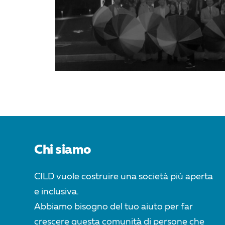
Chi siamo
CILD vuole costruire una società più aperta
e inclusiva.
Abbiamo bisogno del tuo aiuto per far
crescere questa comunità di persone che