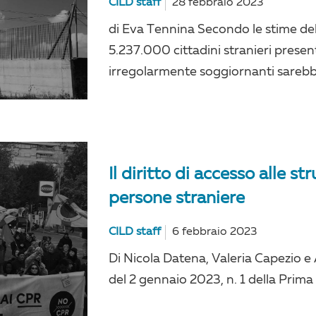
CILD staff
28 febbraio 2023
di Eva Tennina Secondo le stime del
5.237.000 cittadini stranieri present
irregolarmente soggiornanti sarebbe
Il diritto di accesso alle s
persone straniere
CILD staff
6 febbraio 2023
Di Nicola Datena, Valeria Capezio
del 2 gennaio 2023, n. 1 della Prima