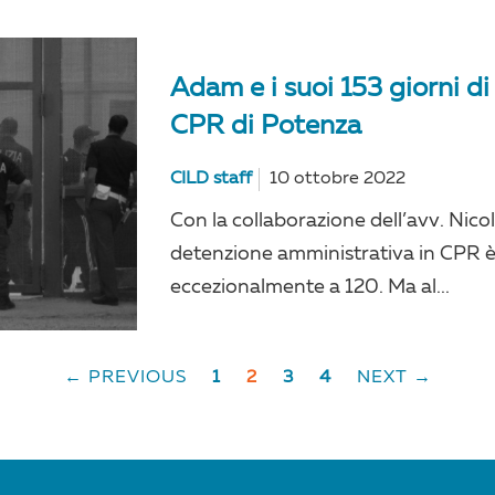
Adam e i suoi 153 giorni di
CPR di Potenza
CILD staff
10 ottobre 2022
Con la collaborazione dell’avv. Nico
detenzione amministrativa in CPR è 
eccezionalmente a 120. Ma al...
← PREVIOUS
1
2
3
4
NEXT →