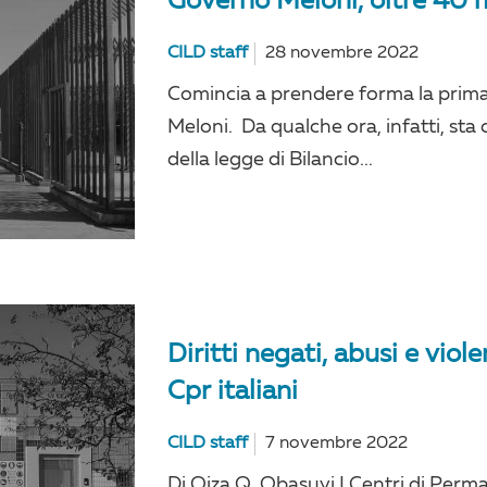
Governo Meloni, oltre 40 m
CILD staff
28 novembre 2022
Comincia a prendere forma la pri
Meloni. Da qualche ora, infatti, sta
della legge di Bilancio...
Diritti negati, abusi e vio
Cpr italiani
CILD staff
7 novembre 2022
Di Oiza Q. Obasuyi I Centri di Perma