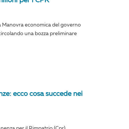
ilioni per i CPR
ma Manovra economica del governo
 circolando una bozza preliminare
lenze: ecco cosa succede nei
nenza per il Rimpatrio (Cpr)