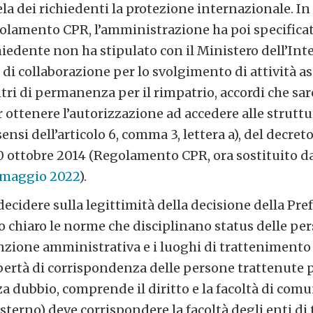
tela dei richiedenti la protezione internazionale. In
golamento CPR, l’amministrazione ha poi specifica
hiedente non ha stipulato con il Ministero dell’Int
 di collaborazione per lo svolgimento di attività a
ntri di permanenza per il rimpatrio, accordi che sa
 ottenere l’autorizzazione ad accedere alle struttu
ensi dell’articolo 6, comma 3, lettera a), del decret
0 ottobre 2014 (Regolamento CPR, ora sostituito da
 maggio 2022
).
 decidere sulla legittimità della decisione della Pre
o chiaro le norme che disciplinano status delle pe
nzione amministrativa e i luoghi di trattenimento
bertà di corrispondenza delle persone trattenute p
a dubbio, comprende il diritto e la facoltà di com
esterno) deve corrispondere la facoltà degli enti di 