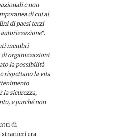
nazionali e non
emporanea di cui al
ini di paesi terzi
d autorizzazione
”.
tati membri
i di organizzazioni
to la possibilità
e rispettano la vita
attenimento
r la sicurezza,
ento, e purché non
ntri di
 stranieri era