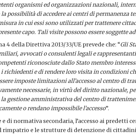
tenti organismi ed organizzazioni nazionali, inter
la possibilità di accedere ai centri di permanenza t
misura in cui essi sono utilizzati per trattenere cittad
presente capo. Tali visite possono essere soggette a
ma 4 della Direttiva 2013/33/UE prevede che: “
Gli S
miliari, avvocati o consulenti legali e rappresentant
mpetenti riconosciute dallo Stato membro interessa
 richiedenti e di rendere loro visita in condizioni ch
ssere imposte limitazioni all’accesso al centro di tr
vamente necessarie, in virtù del diritto nazionale, pe
o la gestione amministrativa del centro di trattenim
camente o rendano impossibile l’accesso
”.
e e di normativa secondaria, l’accesso ai predetti ce
rimpatrio e le strutture di detenzione di cittadini