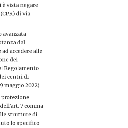
i è vista negare
 (CPR) di Via
so avanzata
stanza dal
e ad accedere alle
ione dei
 del Regolamento
ei centri di
19 maggio 2022)
i protezione
 dell’art. 7 comma
lle strutture di
uto lo specifico