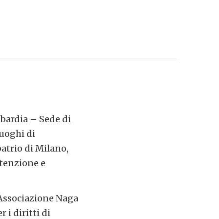
bardia – Sede di
luoghi di
atrio di Milano,
etenzione e
’Associazione Naga
 i diritti di