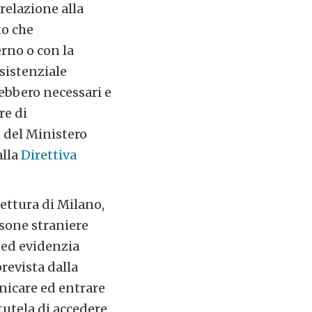
 relazione alla
to che
erno o con la
ssistenziale
rebbero necessari e
re di
o del Ministero
lla
Direttiva
fettura di Milano,
rsone straniere
 ed evidenzia
revista dalla
unicare ed entrare
tutela di accedere