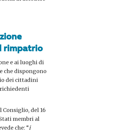
nzione
l rimpatrio
one e ai luoghi di
pee che dispongono
o dei cittadini
 richiedenti
l Consiglio, del 16
Stati membri al
evede che: “
i