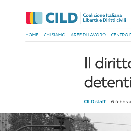
HOME
CHI SIAMO
AREE DI LAVORO
CENTRO D
Il diri
detent
CILD staff
6 febbra