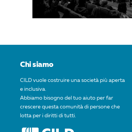
Chi siamo
CILD vuole costruire una società più aperta
e inclusiva.
Abbiamo bisogno del tuo aiuto per far
crescere questa comunità di persone che
lotta per i diritti di tutti.