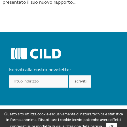
presentato il suo nuovo rapporto...
Iscriviti alla nostra newsletter
Questo sito utilizza cookie esclusivamente di natura tecnica e statistica
I contenuti di CILD.org sono distribuiti con Licenza Creative Commons
in forma anonima. Disabilitare i cookie tecnici potrebbe avere effetti
Attribuzione 4.0 Internazionale. Autorizzazioni ulteriori rispetto allo scopo di
Ok
imprevisti sulle modalità di visualizzazione della pagina.