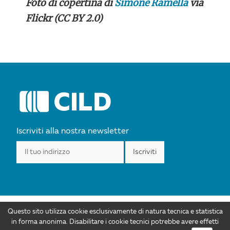
Foto di copertina di
Simone Ramella
via
Flickr (CC BY 2.0)
POST
NAVIGATION
Iscriviti alla nostra newsletter
Questo sito utilizza cookie esclusivamente di natura tecnica e statistica
I contenuti di CILD.org sono distribuiti con Licenza Creative Commons
in forma anonima. Disabilitare i cookie tecnici potrebbe avere effetti
Attribuzione 4.0 Internazionale. Autorizzazioni ulteriori rispetto allo scopo di