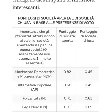
interessanti:
PUNTEGGI DI SOCIETÀ APERTA E DI SOCIETÀ
CHIUSA IN BASE ALLE PREFERENZE DI VOTO
Importanza che gli
Punteggio
Punteggio
intervistati attribuiscono
di società
di società
ai valori di società
aperta
chiusa
aperta/chiusa per una
buona società (0 -
assolutamente non
essenziale, 1 - molto
essenziale)
Movimento Democratico
0.82
0.45
e Progressista (MDP)
Alternativa Popolare
0.68
0.45
(AP)
Forza Italia (FI)
0.71
0.63
Lega Nord (LN)
0.71
0.69