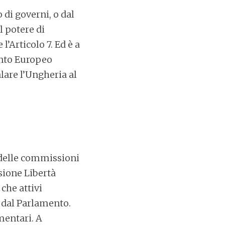
 di governi, o dal
l potere di
’Articolo 7. Ed è a
ento Europeo
lare l’Ungheria al
 delle commissioni
sione Libertà
 che attivi
a dal Parlamento.
mentari. A