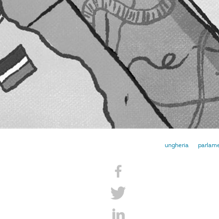
ungheria
parlam