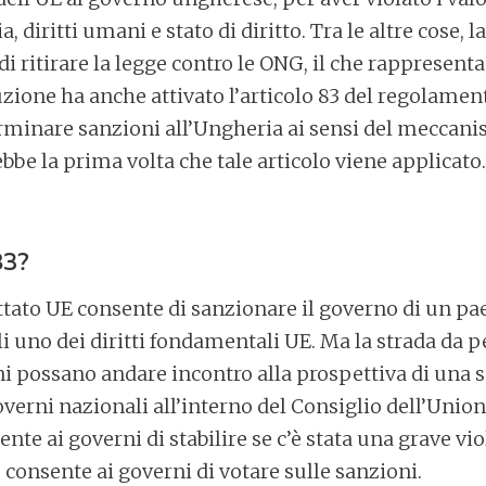
, diritti umani e stato di diritto. Tra le altre cose, l
i ritirare la legge contro le ONG, il che rappresenta
luzione ha anche attivato l’articolo 83 del regolame
rminare sanzioni all’Ungheria ai sensi del meccani
ebbe la prima volta che tale articolo viene applicato.
83?
rattato UE consente di sanzionare il governo di un 
li uno dei diritti fondamentali UE. Ma la strada da 
i possano andare incontro alla prospettiva di una 
overni nazionali all’interno del Consiglio dell’Unio
sente ai governi di stabilire se c’è stata una grave vi
3) consente ai governi di votare sulle sanzioni.