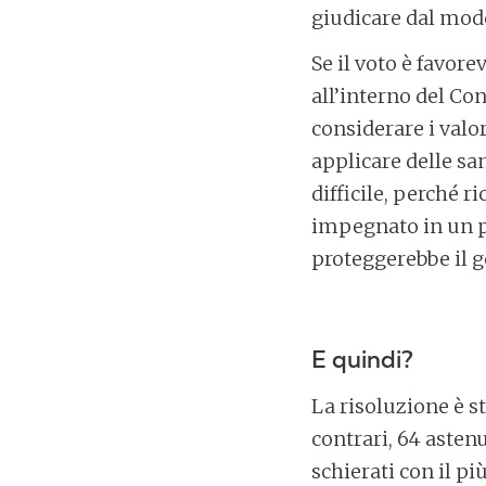
giudicare dal modo 
Se il voto è favorev
all’interno del Co
considerare i valo
applicare delle san
difficile, perché r
impegnato in un p
proteggerebbe il 
E quindi?
La risoluzione è s
contrari, 64 asten
schierati con il p