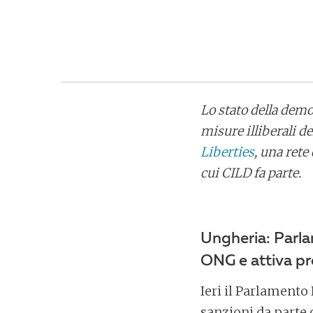
Lo stato della dem
misure illiberali d
Liberties
, una rete
cui CILD fa parte.
Ungheria: Parla
ONG e attiva pr
Ieri il Parlament
sanzioni da parte 