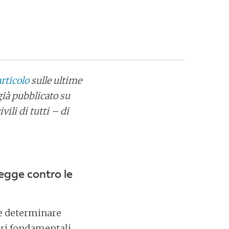
rticolo
sulle ultime
già pubblicato su
ili di tutti – di
egge contro le
be determinare
ori fondamentali