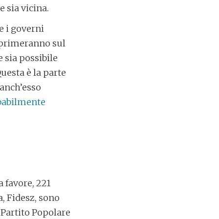
 sia vicina.
he i governi
esprimeranno sul
 sia possibile
Questa è la parte
 anch’esso
babilmente
 favore, 221
a, Fidesz, sono
 Partito Popolare