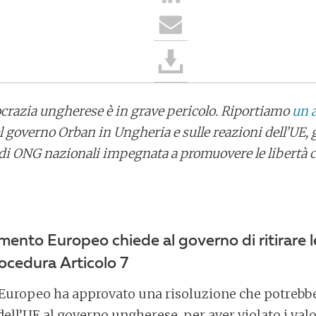
ocrazia ungherese è in grave pericolo. Riportiamo
un a
el governo Orban in Ungheria e sulle reazioni dell’UE, 
 di ONG nazionali impegnata a promuovere le libertà civ
mento Europeo chiede al governo di ritirare l
ocedura Articolo 7
o Europeo ha approvato una risoluzione che potreb
dell’UE al governo ungherese, per aver violato i val