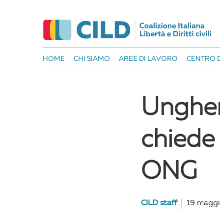
HOME
CHI SIAMO
AREE DI LAVORO
CENTRO D
Ungher
chiede 
ONG
CILD staff
19 maggi