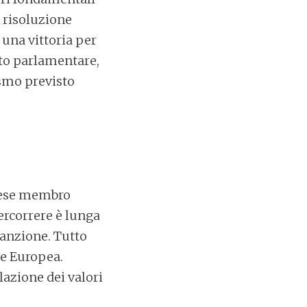
a risoluzione
 una vittoria per
nto parlamentare,
smo previsto
paese membro
percorrere è lunga
sanzione. Tutto
ne Europea.
olazione dei valori