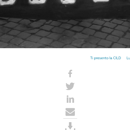
Ti presento la CILD
Lu