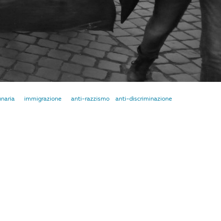
naria
immigrazione
anti-razzismo
anti-discriminazione