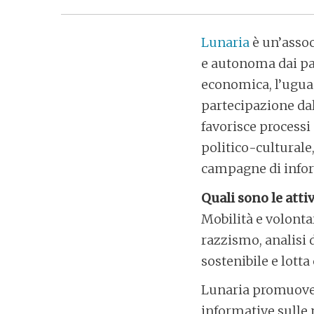
Lunaria
è un’assoc
e autonoma dai par
economica, l’uguagl
partecipazione dal 
favorisce processi
politico-cultural
campagne di inform
Quali sono le atti
Mobilità e volontar
razzismo, analisi 
sostenibile e lott
Lunaria promuove a
informative sulle m