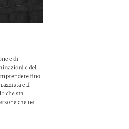
ne e di
iminazioni e del
comprendere fino
azzista e il
lo che sta
persone che ne