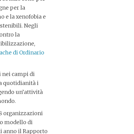
gne per la
mo e la xenofobia e
stenibili. Negli
ontro la
ibilizzazione,
ache di Ordinario
i nei campi di
 quotidianità i
lgendo un’attività
 mondo.
8 organizzazioni
vo modello di
ni anno il Rapporto