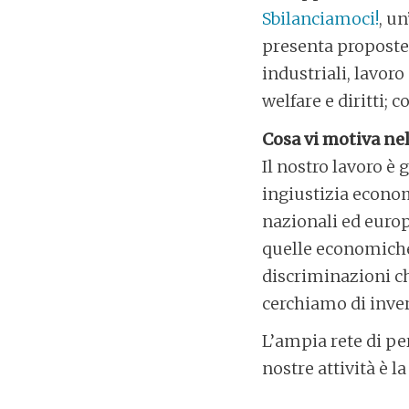
Sbilanciamoci!
, u
presenta proposte p
industriali, lavor
welfare e diritti;
Cosa vi motiva nel
Il nostro lavoro è
ingiustizia econom
nazionali ed europ
quelle economiche 
discriminazioni ch
cerchiamo di inver
L’ampia rete di pe
nostre attività è l