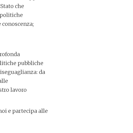
 Stato che
 politiche
 e conoscenza;
profonda
olitiche pubbliche
diseguaglianza: da
alle
stro lavoro
oi e partecipa alle