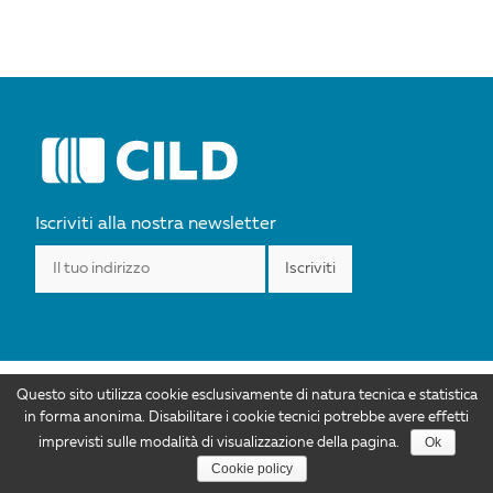
POST
NAVIGATION
Iscriviti alla nostra newsletter
Questo sito utilizza cookie esclusivamente di natura tecnica e statistica
I contenuti di CILD.org sono distribuiti con Licenza Creative Commons
in forma anonima. Disabilitare i cookie tecnici potrebbe avere effetti
Attribuzione 4.0 Internazionale. Autorizzazioni ulteriori rispetto allo scopo di
Ok
imprevisti sulle modalità di visualizzazione della pagina.
questa licenza sono disponibili all'indirizzo info@cild.eu |
Privacy policy
Cookie policy