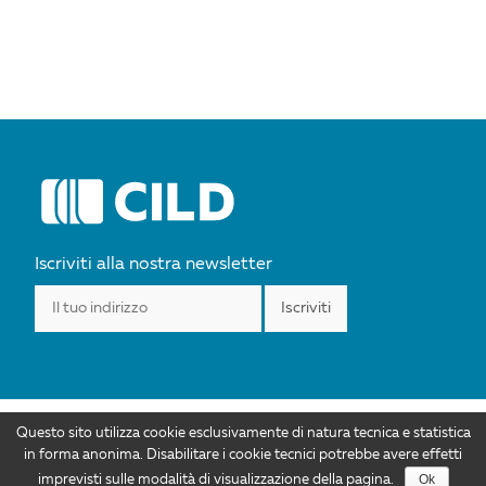
POST
NAVIGATION
Iscriviti alla nostra newsletter
Questo sito utilizza cookie esclusivamente di natura tecnica e statistica
I contenuti di CILD.org sono distribuiti con Licenza Creative Commons
in forma anonima. Disabilitare i cookie tecnici potrebbe avere effetti
Attribuzione 4.0 Internazionale. Autorizzazioni ulteriori rispetto allo scopo di
Ok
imprevisti sulle modalità di visualizzazione della pagina.