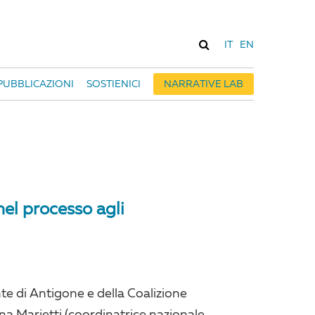
IT
EN
PUBBLICAZIONI
SOSTIENICI
NARRATIVE LAB
el processo agli
nte di Antigone e della Coalizione
sanna Marietti (coordinatrice nazionale