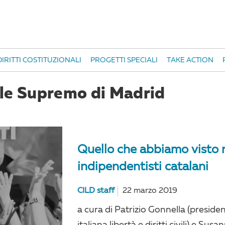
IRITTI COSTITUZIONALI
PROGETTI SPECIALI
TAKE ACTION
ale Supremo di Madrid
Quello che abbiamo visto n
indipendentisti catalani
CILD staff
22 marzo 2019
a cura di Patrizio Gonnella (preside
italiana libertà e diritti civili) e Su