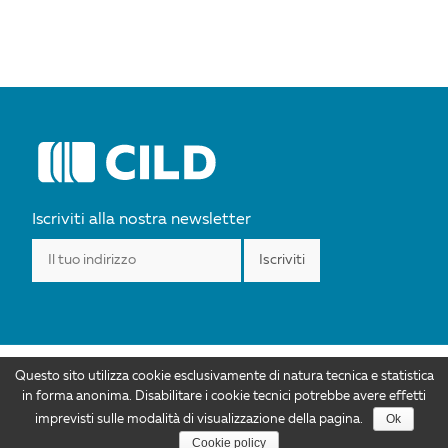
Iscriviti alla nostra newsletter
Questo sito utilizza cookie esclusivamente di natura tecnica e statistica
I contenuti di CILD.org sono distribuiti con Licenza Creative Commons
in forma anonima. Disabilitare i cookie tecnici potrebbe avere effetti
Attribuzione 4.0 Internazionale. Autorizzazioni ulteriori rispetto allo scopo di
Ok
imprevisti sulle modalità di visualizzazione della pagina.
questa licenza sono disponibili all'indirizzo info@cild.eu |
Privacy policy
Cookie policy