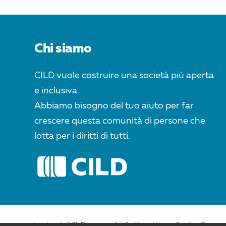
Chi siamo
CILD vuole costruire una società più aperta
e inclusiva.
Abbiamo bisogno del tuo aiuto per far
crescere questa comunità di persone che
lotta per i diritti di tutti.
I contenuti di CILD.org sono distribuiti con Licenza Creative Commons 