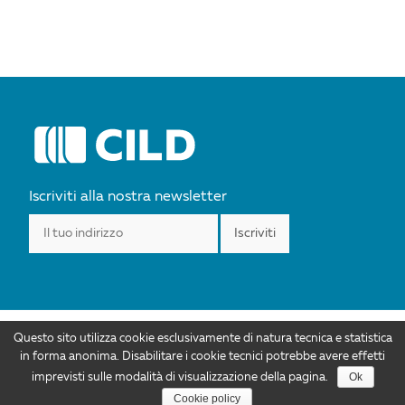
Iscriviti alla nostra newsletter
Questo sito utilizza cookie esclusivamente di natura tecnica e statistica
I contenuti di CILD.org sono distribuiti con Licenza Creative Commons
in forma anonima. Disabilitare i cookie tecnici potrebbe avere effetti
Attribuzione 4.0 Internazionale. Autorizzazioni ulteriori rispetto allo scopo di
Ok
imprevisti sulle modalità di visualizzazione della pagina.
questa licenza sono disponibili all'indirizzo info@cild.eu |
Privacy policy
Cookie policy