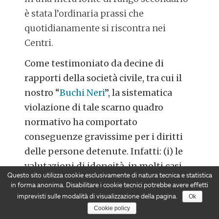
è stata l’ordinaria prassi che
quotidianamente si riscontra nei
Centri.
Come testimoniato da decine di
rapporti della società civile, tra cui il
nostro “
Buchi Neri
”, la sistematica
violazione di tale scarno quadro
normativo ha comportato
conseguenze gravissime per i diritti
delle persone detenute. Infatti: (i) le
valutazioni di idoneità, in molti casi,
Questo sito utilizza cookie esclusivamente di natura tecnica e statistica
non venivano effettuate dalla
in forma anonima. Disabilitare i cookie tecnici potrebbe avere effetti
competente ASL ma dal medico
Ok
imprevisti sulle modalità di visualizzazione della pagina.
convenzionato con l’ente gestore o dal
Cookie policy