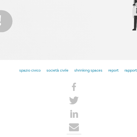
spazio civico
società civile
shrinking spaces
report
rappor