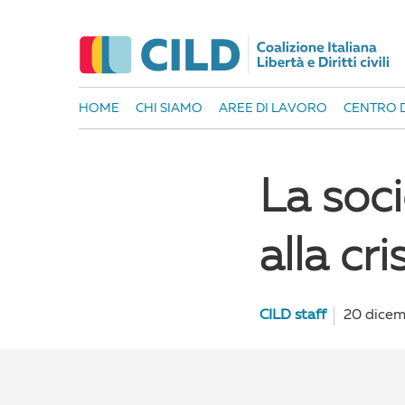
HOME
CHI SIAMO
AREE DI LAVORO
CENTRO D
La soci
alla cr
CILD staff
20 dicem