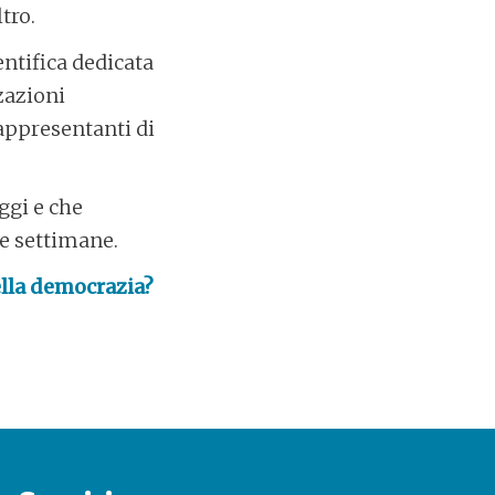
tro.
entifica dedicata
zzazioni
rappresentanti di
ggi e che
e settimane.
della democrazia?