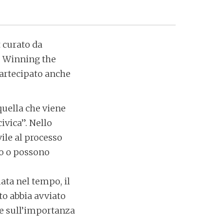
t curato da
to Winning the
partecipato anche
 quella che viene
ivica”. Nello
vile al processo
ono o possono
iata nel tempo, il
to abbia avviato
o e sull’importanza