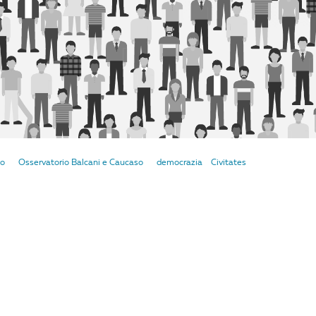
to
Osservatorio Balcani e Caucaso
democrazia
Civitates