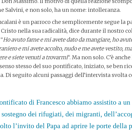
i Don Massimo. Il motivo di quella reazione scompo
me Salvini, e non solo, ha un nome: intolleranza.
alani è un parroco che semplicemente segue la pa
Cristo nella sua radicalità, dice durante il nostro c
 “
Ho avuto fame e mi avete dato da mangiare, ho avuto
traniero e mi avete accolto, nudo e me avete vestito, ma
cere e siete venuti a trovarmi
“. Ma non solo. C’è anch
senso stesso del suo pontificato, iniziato, se ben ri
. Di seguito alcuni passaggi dell’intervista svolta
ontificato di Francesco abbiamo assistito a un
sostegno dei rifugiati, dei migranti, dell’acco
to l’invito del Papa ad aprire le porte della 