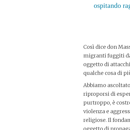
ospitando ra
Così dice don Mass
migranti fuggiti da
oggetto di attacchi
qualche cosa di pi
Abbiamo ascoltat
riproporsi di espe
purtroppo, è costr
violenza e aggress
religiose. Il fonda
oggetto di propag