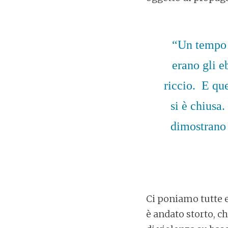
“Un tempo g
erano gli e
riccio. E que
si è chiusa.
dimostrano 
Ci poniamo tutte e
è andato storto, ch