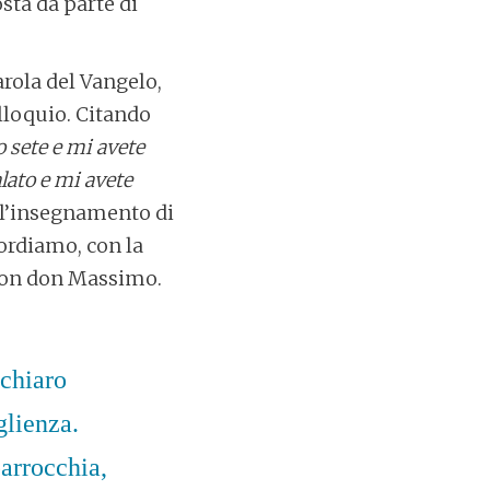
sta da parte di
rola del Vangelo,
olloquio. Citando
 sete e mi avete
lato e mi avete
e l’insegnamento di
cordiamo, con la
 con don Massimo.
 chiaro
glienza.
parrocchia,