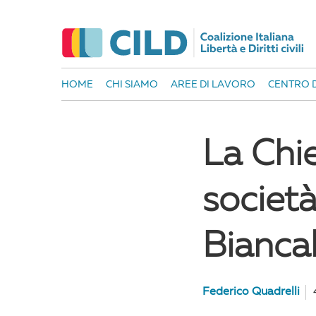
HOME
CHI SIAMO
AREE DI LAVORO
CENTRO D
La Chie
societ
Bianca
Federico Quadrelli