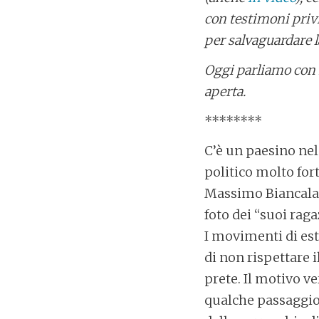
con testimoni privi
per salvaguardare la
Oggi parliamo con 
aperta.
********
C’è un paesino nel
politico molto fort
Massimo Biancalani
foto dei “suoi raga
I movimenti di est
di non rispettare il
prete. Il motivo v
qualche passaggio 