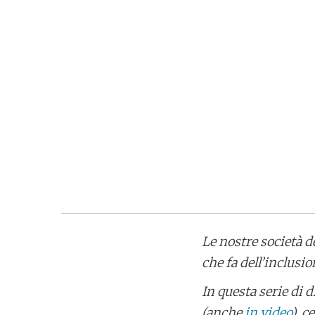
Le nostre società d
che fa dell’inclusion
In questa serie di
(anche
in video
), c