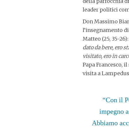
della parrocchia d
leader politici co
Don Massimo Bianc
l’insegnamento di 
Matteo (25, 35-26):
dato da bere, ero s
visitato, ero in car
Papa Francesco, il 
visita a Lampedusa
“Con il P
impegno a 
Abbiamo accol