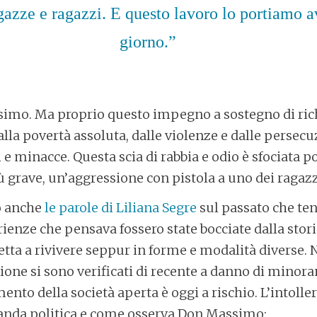
gazze e ragazzi. E questo lavoro lo portiamo a
giorno.”
imo. Ma proprio questo impegno a sostegno di richi
lla povertà assoluta, dalle violenze e dalle persecuz
 e minacce. Questa scia di rabbia e odio è sfociata po
ù grave, un’aggressione con pistola a uno dei ragazzi
o anche
le parole di Liliana Segre
sul passato che tend
rienze che pensava fossero state bocciate dalla stori
etta a rivivere seppur in forme e modalità diverse. 
ione si sono verificati di recente a danno di minora
mento della società aperta è oggi a rischio. L’intoll
anda politica e come osserva Don Massimo: