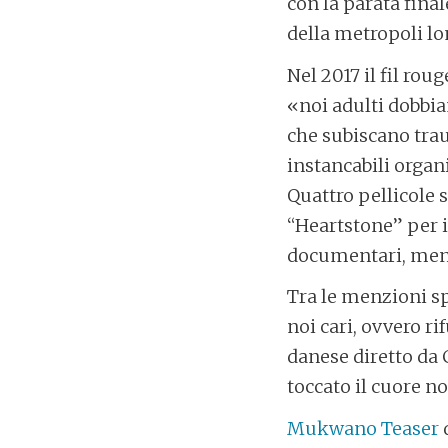
con la parata final
della metropoli l
Nel 2017 il fil rou
«noi adulti dobbia
che subiscano trau
instancabili organ
Quattro pellicole 
“Heartstone” per i
documentari, ment
Tra le menzioni sp
noi cari, ovvero r
danese diretto da 
toccato il cuore no
Mukwano Teaser