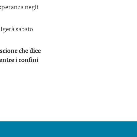
 speranza negli
volgerà sabato
iscione che dice
ntre i confini