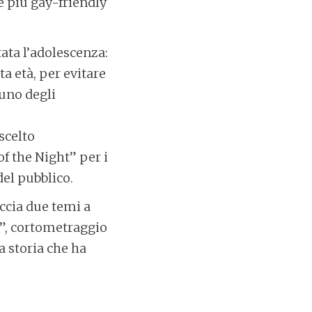
re più gay-friendly
stata l’adolescenza:
a età, per evitare
 uno degli
scelto
f the Night” per i
el pubblico.
eccia due temi a
o”, cortometraggio
a storia che ha