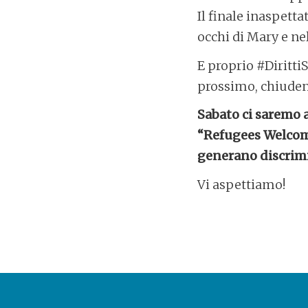
Il finale inaspetta
occhi di Mary e ne
E proprio #Diritti
prossimo, chiuden
Sabato ci saremo a
“Refugees Welcome
generano discrim
Vi aspettiamo!
POST
NAVIGATION