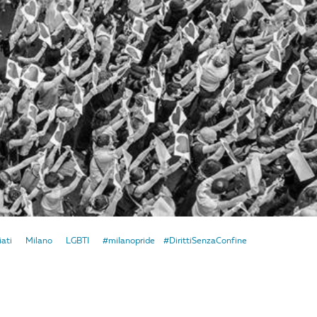
iati
Milano
LGBTI
#milanopride
#DirittiSenzaConfine