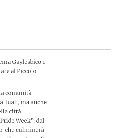
nema Gaylesbico e
are al Piccolo
la comunità
attuali, ma anche
la città.
 “Pride Week”: dal
no, che culminerà