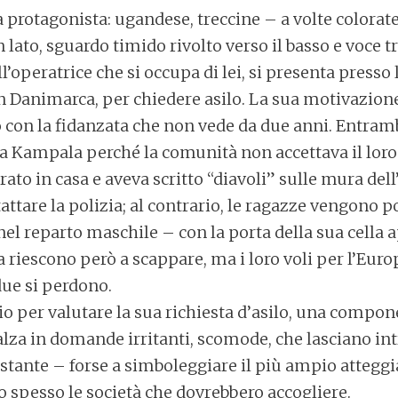
 protagonista: ugandese, treccine – a volte colorat
n lato, sguardo timido rivolto verso il basso e voce 
peratrice che si occupa di lei, si presenta presso l’
n Danimarca, per chiedere asilo. La sua motivazione
con la fidanzata che non vede da due anni. Entramb
 da Kampala perché la comunità non accettava il lor
trato in casa e aveva scritto “diavoli” sulle mura de
ttare la polizia; al contrario, le ragazze vengono p
 nel reparto maschile – con la porta della sua cella a
a riescono però a scappare, ma i loro voli per l’Eur
due si perdono.
io per valutare la sua richiesta d’asilo, una compon
za in domande irritanti, scomode, che lasciano in
ostante – forse a simboleggiare il più ampio attegg
o spesso le società che dovrebbero accogliere.