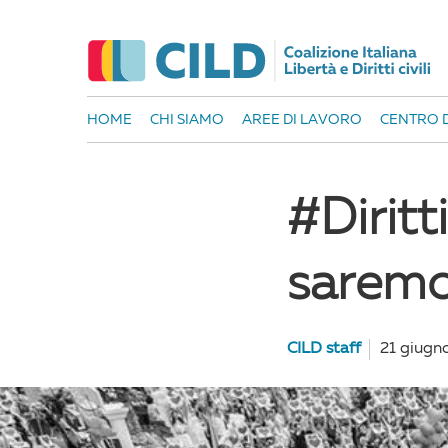
HOME
CHI SIAMO
AREE DI LAVORO
CENTRO D
#Dirit
saremo
CILD staff
21 giugn