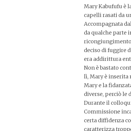
Mary Kabufufu è la
capelli rasati da u
Accompagnata dall’o
da qualche parte i
ricongiungimento 
deciso di fuggire
era addirittura en
Non è bastato conta
lì, Mary è inserita
Mary e la fidanzat
diverse, perciò le 
Durante il colloqu
Commissione incal
certa diffidenza c
caratterizza tropp