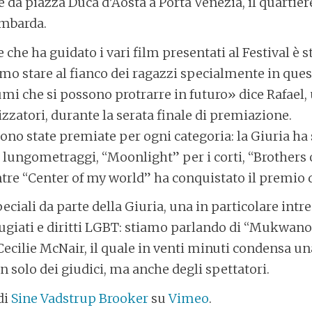
e da piazza Duca d’Aosta a Porta Venezia, il quartie
ombarda.
ge che ha guidato i vari film presentati al Festival è 
mo stare al fianco dei ragazzi specialmente in quest
mi che si possono protrarre in futuro» dice Rafael,
izzatori, durante la serata finale di premiazione.
sono state premiate per ogni categoria: la Giuria ha 
 lungometraggi, “Moonlight” per i corti, “Brothers o
re “Center of my world” ha conquistato il premio d
eciali da parte della Giuria, una in particolare intr
ifugiati e diritti LGBT: stiamo parlando di “Mukwan
Cecilie McNair, il quale in venti minuti condensa un
n solo dei giudici, ma anche degli spettatori.
di
Sine Vadstrup Brooker
su
Vimeo
.