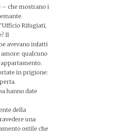
e – che mostrano i
tremante.
Ufficio Rifugiati,
? Il
e avevano infatti
o amore: qualcuno
ll’appartamento.
ortate in prigione:
perta.
opa hanno date
ente della
travedere una
iamento ostile che