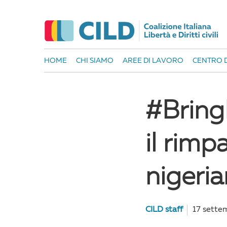
HOME
CHI SIAMO
AREE DI LAVORO
CENTRO D
#Bring
il rimp
nigeri
CILD staff
17 sette