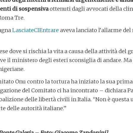
enti di sospensiva
ottenuti dagli avvocati della clin
 Roma Tre.
pagna
LasciateCIEntrare
aveva lanciato l’allarme del
se dove si rischia la vita a causa della attività del 
e il ministero degli esteri sconsiglia di andare. Ma 
nigeriane.
itato Onu contro la tortura ha iniziato la sua prima 
elegazione del Comitato ci ha incontrato – dichiara P
alizione delle libertà civili in Italia. “Non è questa 
e delle autorità italiane.”
i Ponte Galeria – Foto: Giacomo Zandonini]