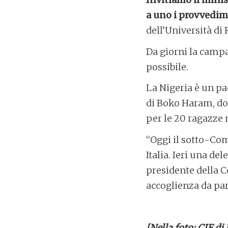
a uno i provvedim
dell’Università di
Da giorni la cam
possibile.
La Nigeria è un pae
di Boko Haram, dov
per le 20 ragazze 
“Oggi il sotto-Com
Italia. Ieri una d
presidente della Co
accoglienza da part
[Nella foto: CIE d