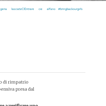
igeria
lasciateCIEntrare
cie
alfano
#bringbackourgirls
o di rimpatrio
spensiva presa dal
e a verificare uno