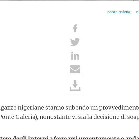
ponte galeria
n
ragazze nigeriane stanno subendo un provvediment
 Ponte Galeria), nonostante vi sia la decisione di so
.
tero degli Interni a fermarsi urgentemente e andar