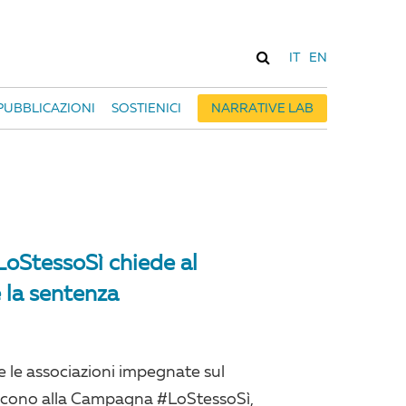
IT
EN
PUBBLICAZIONI
SOSTIENICI
NARRATIVE LAB
LoStessoSì chiede al
 la sentenza
te le associazioni impegnate sul
eriscono alla Campagna #LoStessoSì,