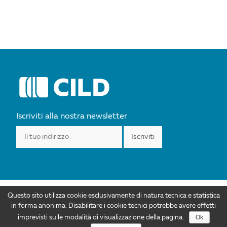
Iscriviti alla nostra newsletter
Questo sito utilizza cookie esclusivamente di natura tecnica e statistica
I contenuti di CILD.org sono distribuiti con Licenza Creative Commons
in forma anonima. Disabilitare i cookie tecnici potrebbe avere effetti
Attribuzione 4.0 Internazionale. Autorizzazioni ulteriori rispetto allo scopo di
Ok
imprevisti sulle modalità di visualizzazione della pagina.
questa licenza sono disponibili all'indirizzo info@cild.eu |
Privacy policy