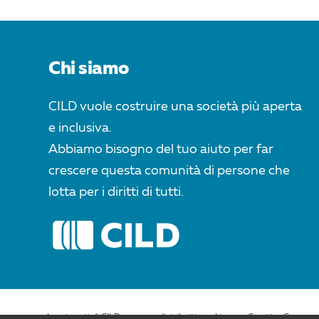
Chi siamo
CILD vuole costruire una società più aperta
e inclusiva.
Abbiamo bisogno del tuo aiuto per far
crescere questa comunità di persone che
lotta per i diritti di tutti.
I contenuti di CILD.org sono distribuiti con Licenza Creative Commons 