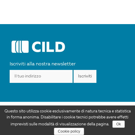
Iscriviti alla nostra newsletter
Questo sito utilizza cookie esclusivamente di natura tecnica e statistica
I contenuti di CILD.org sono distribuiti con Licenza Creative Commons
in forma anonima. Disabilitare i cookie tecnici potrebbe avere effetti
Attribuzione 4.0 Internazionale. Autorizzazioni ulteriori rispetto allo scopo di
Ok
imprevisti sulle modalità di visualizzazione della pagina.
questa licenza sono disponibili all'indirizzo info@cild.eu |
Privacy policy
Cookie policy