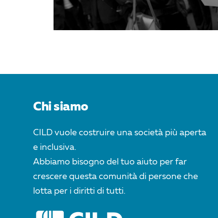
Chi siamo
CILD vuole costruire una società più aperta
e inclusiva.
Abbiamo bisogno del tuo aiuto per far
crescere questa comunità di persone che
lotta per i diritti di tutti.