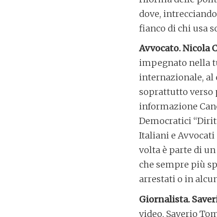
dove, intrecciando
fianco di chi usa s
Avvocato. Nicola C
impegnato nella tu
internazionale, al 
soprattutto verso p
informazione Canes
Democratici “Diritt
Italiani e Avvocati
volta è parte di u
che sempre più sp
arrestati o in alcun
Giornalista. Save
video, Saverio Tom