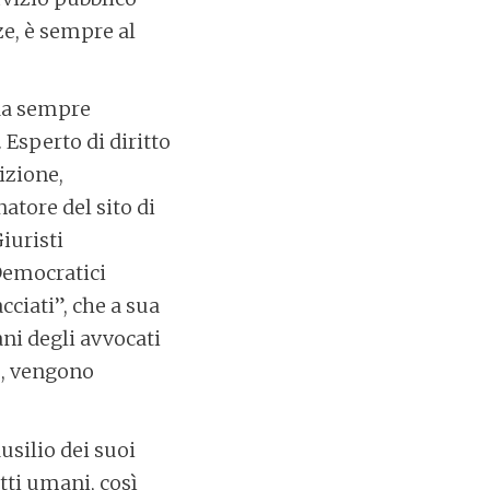
ze, è sempre al
 da sempre
 Esperto di diritto
dizione,
atore del sito di
iuristi
 Democratici
cciati”, che a sua
ani degli avvocati
e, vengono
usilio dei suoi
tti umani, così