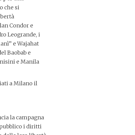
o che si
ibertà
Plan Condor e
dro Leogrande, i
manì” e Wajahat
del Baobab e
inisini e Manila
ati a Milano il
ancia la campagna
ubblico i diritti