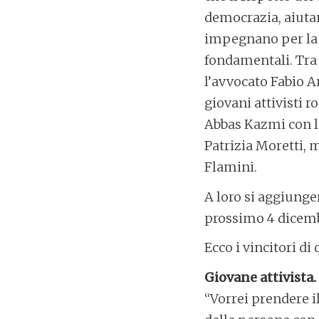
democrazia, aiutan
impegnano per la 
fondamentali. Tra 
l’avvocato Fabio A
giovani attivisti 
Abbas Kazmi con la
Patrizia Moretti, 
Flamini.
A loro si aggiunge
prossimo 4 dicembr
Ecco i vincitori di
Giovane attivista.
“Vorrei prendere il