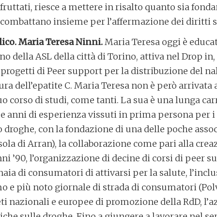
ruttati, riesce a mettere in risalto quanto sia fon
i combattano insieme per l’affermazione dei diritti s
co. Maria Teresa Ninni.
Maria Teresa oggi è educatr
 della ASL della città di Torino, attiva nel Drop in, 
 progetti di Peer support per la distribuzione del na
ra dell’epatite C. Maria Teresa non è però arrivata a
o corso di studi, come tanti. La sua è una lunga carr
e anni di esperienza vissuti in prima persona per i d
droghe, con la fondazione di una delle poche associ
ola di Arran), la collaborazione come pari alla creaz
nni ’90, l’organizzazione di decine di corsi di peer
ia di consumatori di attivarsi per la salute, l’inclusi
o e più noto giornale di strada di consumatori (Polv
reti nazionali e europee di promozione della RdD, l’
tiche sulle droghe. Fino a giungere a lavorare nel se