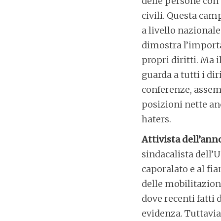
delle persone con d
civili. Questa cam
a livello nazional
dimostra l’import
propri diritti. Ma 
guarda a tutti i di
conferenze, assem
posizioni nette anc
haters.
Attivista dell’an
sindacalista dell’U
caporalato e al fia
delle mobilitazioni
dove recenti fatti
evidenza. Tuttavia 