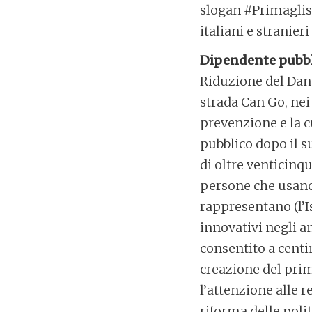
slogan #Primaglisf
italiani e stranier
Dipendente pubbli
Riduzione del Danno
strada Can Go, nei
prevenzione e la cu
pubblico dopo il su
di oltre venticinqu
persone che usano 
rappresentano (l’Is
innovativi negli a
consentito a centina
creazione del prim
l’attenzione alle 
riforma delle poli