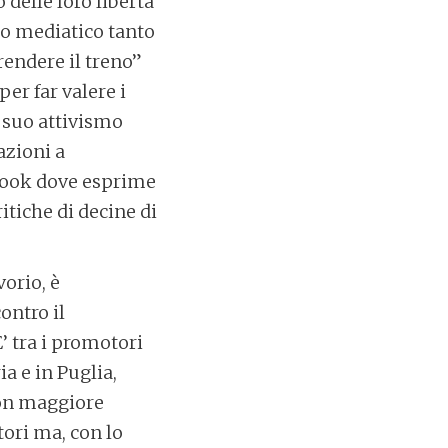
 delle loro libertà
to mediatico tanto
rendere il treno”
r far valere i
l suo attivismo
azioni a
ebook dove esprime
itiche di decine di
vorio, è
ontro il
’ tra i promotori
a e in Puglia,
con maggiore
tori ma, con lo