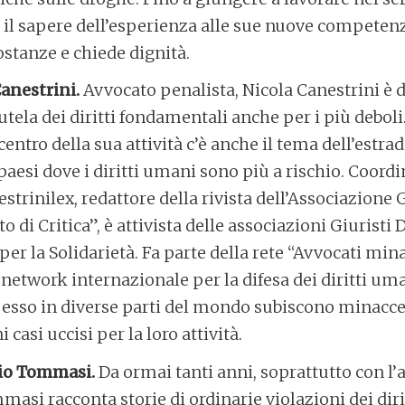
 il sapere dell’esperienza alle sue nuove competen
ostanze e chiede dignità.
anestrini.
Avvocato penalista, Nicola Canestrini è
tela dei diritti fondamentali anche per i più deboli.
centro della sua attività c’è anche il tema dell’estra
aesi dove i diritti umani sono più a rischio. Coordin
trinilex, redattore della rivista dell’Associazione G
o di Critica”, è attivista delle associazioni Giuristi
 per la Solidarietà. Fa parte della rete “Avvocati mina
n network internazionale per la difesa dei diritti um
esso in diverse parti del mondo subiscono minacc
i casi uccisi per la loro attività.
rio Tommasi.
Da ormai tanti anni, soprattutto con l’a
masi racconta storie di ordinarie violazioni dei diri