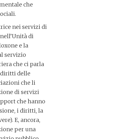
damentale che
ociali.
ice nei servizi di
nell’Unità di
loxone e la
l servizio
iera che ci parla
iritti delle
azioni che li
ione di servizi
 support che hanno
one, i diritti, la
ere). E, ancora,
azione per una
rvizio pubblico