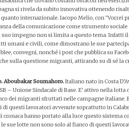
isabilità che trovano costanti ostacoli nell’esercizio
pagna si rivela da subito innovativa ottenendo risal
e quanto internazionale. Iacopo Melio, con “Vorrei p
anza della comunicazione come strumento sociale pe
il suo impegno non si limita a questo tema. Infatti i
ritti umani e civili, come dimostrano le sue partecip
blee, convegni, nonché i post che pubblica su Fac
he sulla questione migranti, attirando su di sé la cr
no. Aboubakar Soumahoro.
Italiano nato in Costa D’A
SB – Unione Sindacale di Base. E’ attivo nella lotta c
nco dei migranti sfruttati nelle campagne italiane. E
 di questi lavoratori avvenute soprattutto in Calabri
 di cronaca hanno portato alla luce questo sistema 
le sue lotte non sono solo al fianco di questi lavora