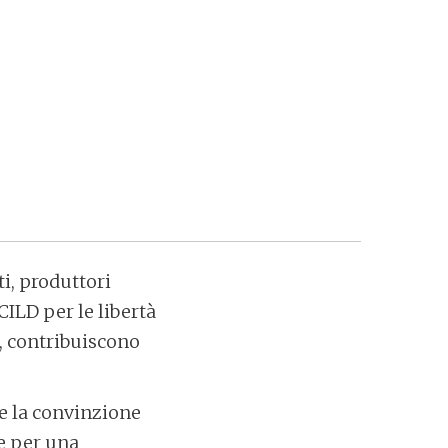
ti, produttori
CILD per le libertà
à, contribuiscono
re la convinzione
le per una