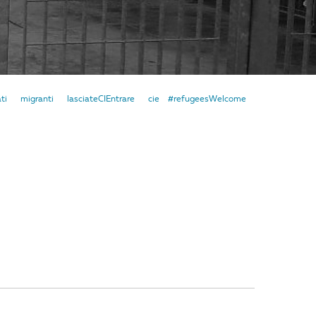
ati
migranti
lasciateCIEntrare
cie
#refugeesWelcome