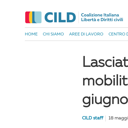
HOME
CHI SIAMO
AREE DI LAVORO
CENTRO D
Lascia
mobilit
giugno
CILD staff
18 magg