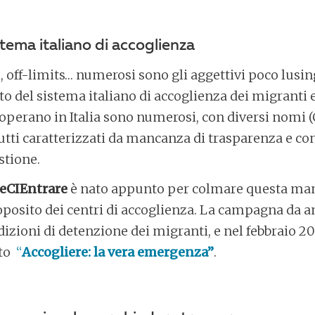
stema italiano di accoglienza
, off-limits… numerosi sono gli aggettivi poco lusi
ato del sistema italiano di accoglienza dei migranti e
e operano in Italia sono numerosi, con diversi nomi (
utti caratterizzati da mancanza di trasparenza e co
stione.
teCIEntrare
è nato appunto per colmare questa ma
oposito dei centri di accoglienza. La campagna da 
zioni di detenzione dei migranti, e nel febbraio 20
rto
“
Accogliere: la vera emergenza”
.