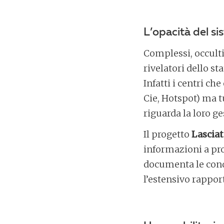
L’opacità del si
Complessi, occulti
rivelatori dello st
Infatti i centri ch
Cie, Hotspot) ma t
riguarda la loro ge
Il progetto
Lascia
informazioni a pr
documenta le condi
l’estensivo rappo