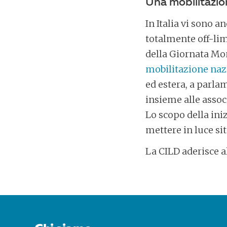
Una mobilitazio
In Italia vi sono a
totalmente off-lim
della Giornata Mo
mobilitazione naz
ed estera, a parlam
insieme alle associ
Lo scopo della ini
mettere in luce si
La CILD aderisce a
POST
NAVIGATION