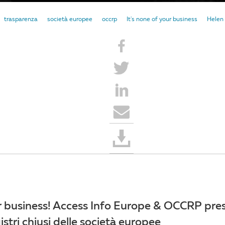
trasparenza
società europee
occrp
It's none of your business
Helen 
ur business! Access Info Europe & OCCRP pr
istri chiusi delle società europee