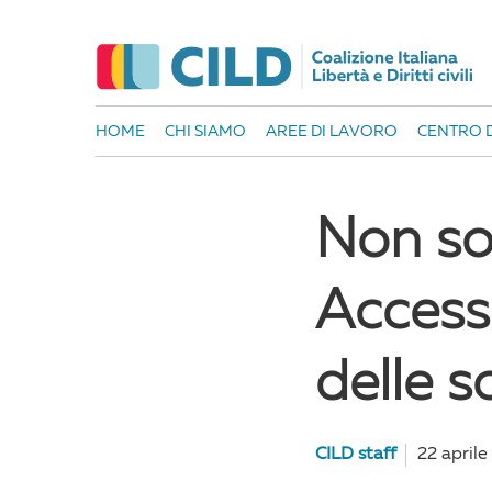
HOME
CHI SIAMO
AREE DI LAVORO
CENTRO D
Non son
Access 
delle s
CILD staff
22 aprile