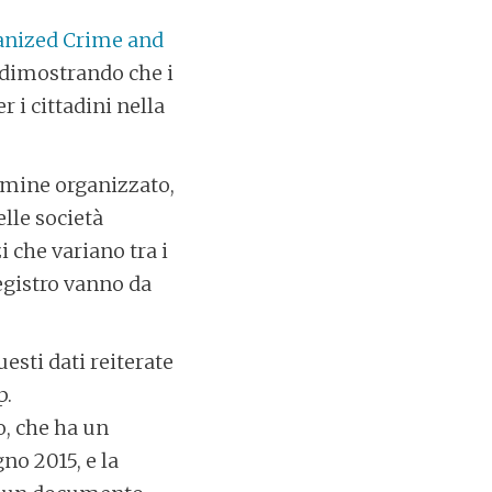
anized Crime and
dimostrando che i
 i cittadini nella
rimine organizzato,
lle società
 che variano tra i
registro vanno da
esti dati reiterate
p.
o, che ha un
no 2015, e la