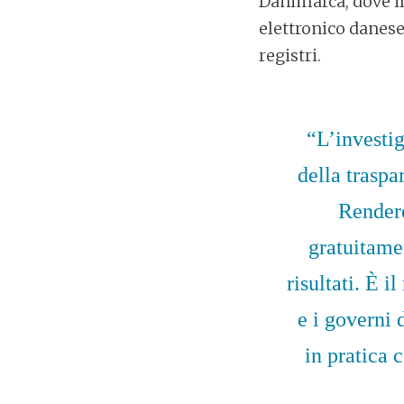
Danimarca, dove il
elettronico danese
registri.
“L’investi
della traspa
Rendere 
gratuitame
risultati. È 
e i governi 
in pratica 