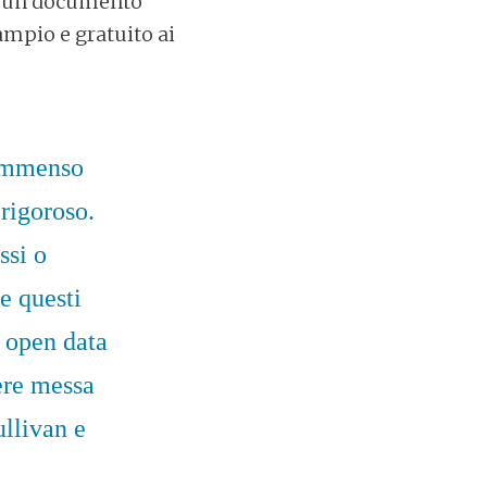
di un documento
ampio e gratuito ai
 immenso
 rigoroso.
ssi o
e questi
i open data
ere messa
ullivan e