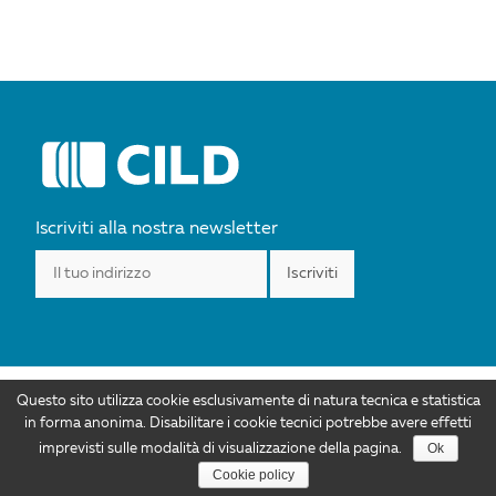
POST
NAVIGATION
Iscriviti alla nostra newsletter
Questo sito utilizza cookie esclusivamente di natura tecnica e statistica
I contenuti di CILD.org sono distribuiti con Licenza Creative Commons
in forma anonima. Disabilitare i cookie tecnici potrebbe avere effetti
Attribuzione 4.0 Internazionale. Autorizzazioni ulteriori rispetto allo scopo di
Ok
imprevisti sulle modalità di visualizzazione della pagina.
questa licenza sono disponibili all'indirizzo info@cild.eu |
Privacy policy
Cookie policy