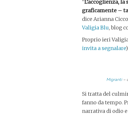
“
L’accoglienza, la
graficamente – ta
dice Arianna Cicco
Valigia Blu
, blog c
Proprio ieri Valigi
invita a segnalare
Migranti
– u
Si tratta del culmi
fanno da tempo. P
narrativa di odio e