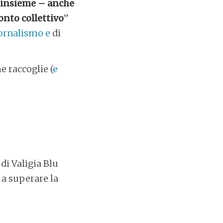
e insieme – anche
onto collettivo
”
iornalismo e
di
e raccoglie (
e
 di Valigia Blu
 a superare la