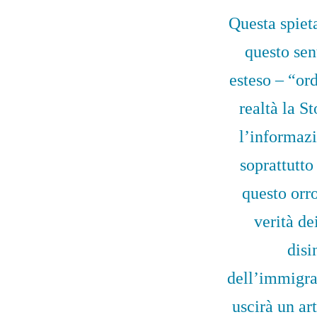
Questa spiet
questo sen
esteso – “ord
realtà la S
l’informazi
soprattutto
questo orro
verità de
disi
dell’immigra
uscirà un a