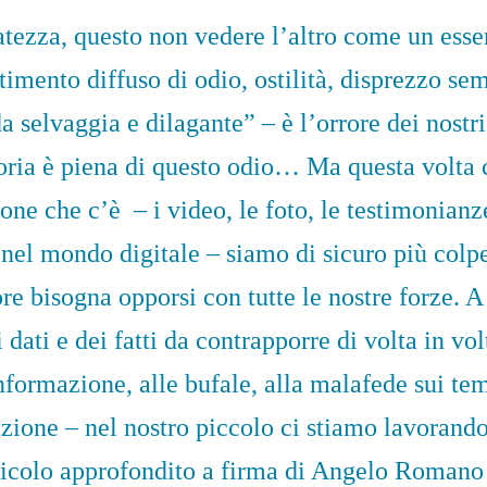
atezza, questo non vedere l’altro come un ess
timento diffuso di odio, ostilità, disprezzo se
a selvaggia e dilagante” – è l’orrore dei nostri
toria è piena di questo odio… Ma questa volta 
one che c’è – i video, le foto, le testimonianz
 nel mondo digitale – siamo di sicuro più colp
re bisogna opporsi con tutte le nostre forze. A 
i dati e dei fatti da contrapporre di volta in vol
nformazione, alle bufale, alla malafede sui te
zione – nel nostro piccolo ci stiamo lavorando
rticolo approfondito a firma di Angelo Romano