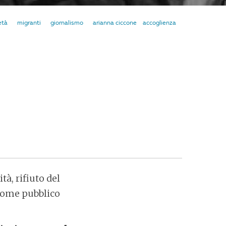
età
migranti
giornalismo
arianna ciccone
accoglienza
à, rifiuto del
 come pubblico