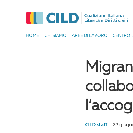
HOME
CHI SIAMO
AREE DI LAVORO
CENTRO D
Migran
collab
l’accog
CILD staff
22 giugn