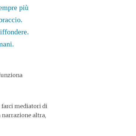
 sempre più
braccio.
iffondere.
mani.
funziona
farci mediatori di
 narrazione altra,