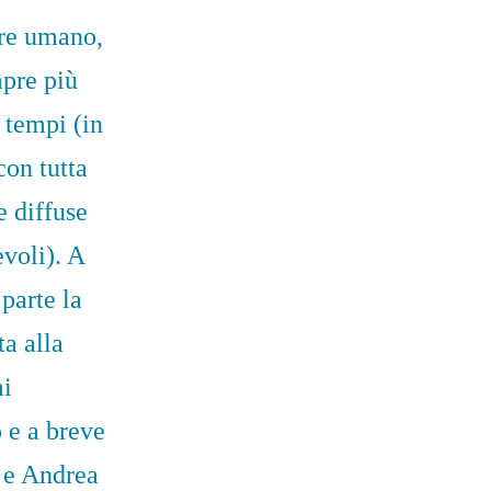
ere umano,
mpre più
 tempi (in
con tutta
e diffuse
evoli). A
parte la
ta alla
mi
 e a breve
 e Andrea